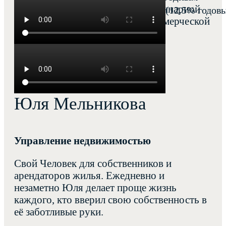
талантом импровизатора и неординарной
Сдача в аренду — 40 000 руб./мес. (12.5% годов
открыть описание инвестиционного проекта
эмпатией. Эксперт в жилой и коммерческой
недвижимости.
Юля Мельникова
Управление недвижимостью
Свой Человек для собственников и
арендаторов жилья. Ежедневно и
незаметно Юля делает проще жизнь
каждого, кто вверил свою собственность в
её заботливые руки.