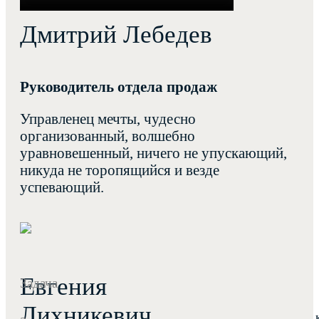
Дмитрий Лебедев
Руководитель отдела продаж
Управленец мечты, чудесно
организованный, волшебно
уравновешенный, ничего не упускающий,
никуда не торопящийся и везде
успевающий.
Евгения
Задача
Лихникевич
Молодая семья без детей решила съехать со съемно