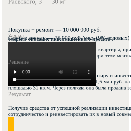
Раевского, 3 — 30 м
Покупка + ремонт — 10 000 000 руб.
Задача
Сдача в аренду — 75 000 руб./мес. (9% годовых)
открыть описание инвестиционного проекта
Наш клиент сдавал в аренду две своих квартиры, пр
как минимум тот же арендный доход, при этом мечта
Решение
Мы предложили ему продать одну квартиру и инвестир
нашему плану собственник выделил 11,6 млн руб. н
площадью 31 кв.м. Через полгода она была продана за
Результат
Получив средства от успешной реализации инвестиц
сотрудничество и реинвестировать их в новый совме