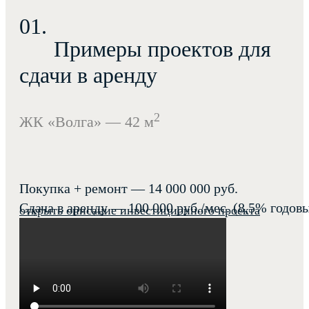
Примеры проектов для
сдачи в аренду
2
ЖК «Волга» — 42 м
Покупка + ремонт — 14 000 000 руб.
Сдача в аренду — 100 000 руб./мес. (8,5% годов
открыть описание инвестиционного проекта