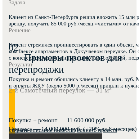
Задача
Клиент из Санкт-Петербурга решил вложить 15 млн р
аренду, получать 85 000 руб./месяц «чистыми» от ка
Решение
Клиент стремился проинвестировать в один объект, 
комплексе апартаментов в Докучаевом переулке. Он 
Примеры проектов для
с консьержем, современными лифтами, охраной, под
Результат
перепродажи
Покупка и ремонт обошлись клиенту в 14 млн. руб. М
и оплаты ЖКУ (около 5000 р./месяц) пришли к нужно
2
2-й Самотёчный переулок — 31 м
Покупка + ремонт — 11 600 000 руб.
Продажа — 14 000 000 руб. (+20% за 6 месяцев)
открыть описание инвестиционного проекта